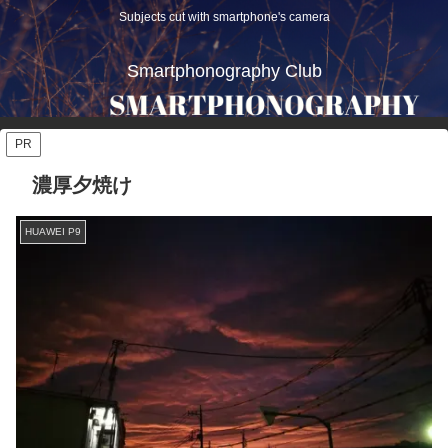
Subjects cut with smartphone's camera
Smartphonography Club
PR
濃厚夕焼け
HUAWEI P9