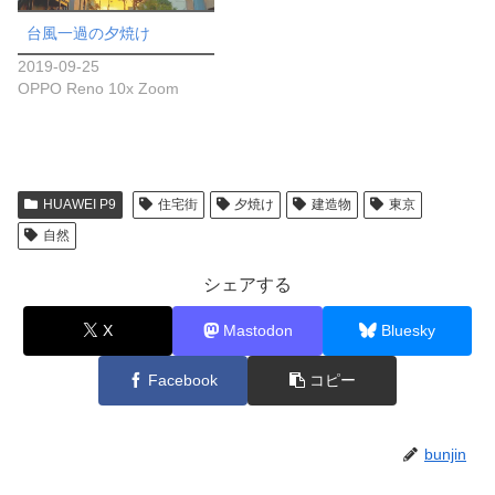
台風一過の夕焼け
2019-09-25
OPPO Reno 10x Zoom
HUAWEI P9
住宅街
夕焼け
建造物
東京
自然
シェアする
X
Mastodon
Bluesky
Facebook
コピー
bunjin