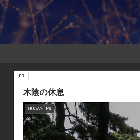
PR
木陰の休息
HUAWEI P9