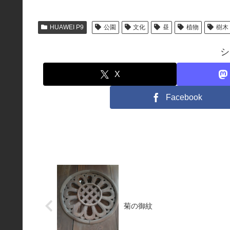
込
み
HUAWEI P9
公園
文化
昼
植物
樹木
中…
シ
X
Facebook
菊の御紋