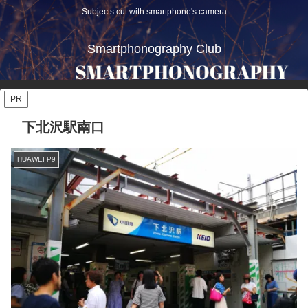
Subjects cut with smartphone's camera
Smartphonography Club
PR
下北沢駅南口
HUAWEI P9