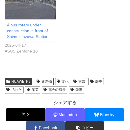
A bus rotary under
construction in front of
Shimokitazawa Station
2025-04-17
ASUS Zenfone 10
HUAWEI P9
建造物
文化
東京
歴史
汚れた
産業
都会の風景
鉄道
シェアする
X
Mastodon
Bluesky
Facebook
コピー