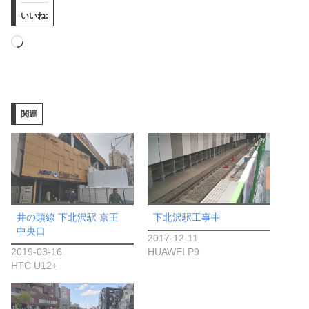
いいね:
読
み
込
み
関連
中…
井の頭線 下北沢駅 京王
下北沢駅工事中
中央口
2017-12-11
2019-03-16
HUAWEI P9
HTC U12+