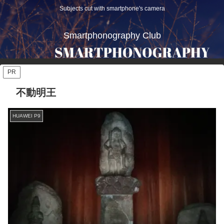
Subjects cut with smartphone's camera
Smartphonography Club
PR
不動明王
HUAWEI P9