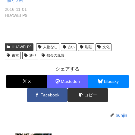
鎮守の杜
2016-11-01
HUAWEI P9
HUAWEI P9
人物なし
古い
彫刻
文化
東京
通り
都会の風景
シェアする
X
Mastodon
Bluesky
Facebook
コピー
bunjin