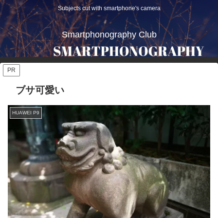
Subjects cut with smartphone's camera
Smartphonography Club
PR
ブサ可愛い
HUAWEI P9