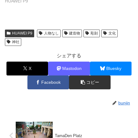
HUAWEI P9
HUAWEI P9
人物なし
建造物
彫刻
文化
神社
シェアする
X
Mastodon
Bluesky
Facebook
コピー
bunjin
TamaDen Platz