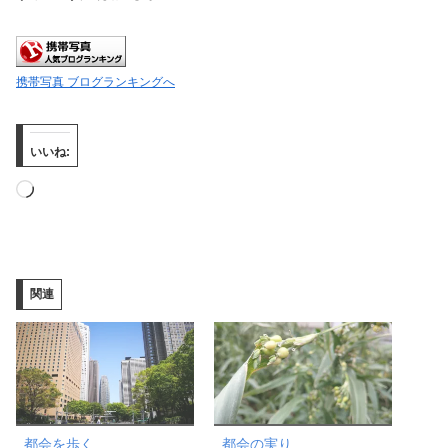
携帯写真 ブログランキングへ
いいね:
読
み
込
み
関連
中…
都会を歩く
都会の実り