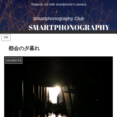
Subjects cut with smartphone's camera
Smartphonography Club
PR
都会の夕暮れ
HUAWEI P9