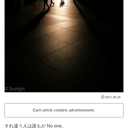
2017.05.26
Each article contains advertisements.
すれ違う人は誰もが No one。