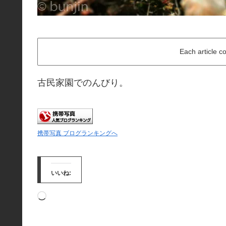
Each article c
古民家園でのんびり。
携帯写真 ブログランキングへ
いいね:
読
み