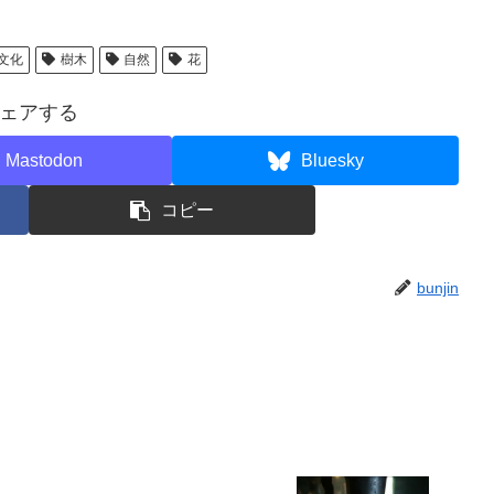
文化
樹木
自然
花
ェアする
Mastodon
Bluesky
コピー
bunjin