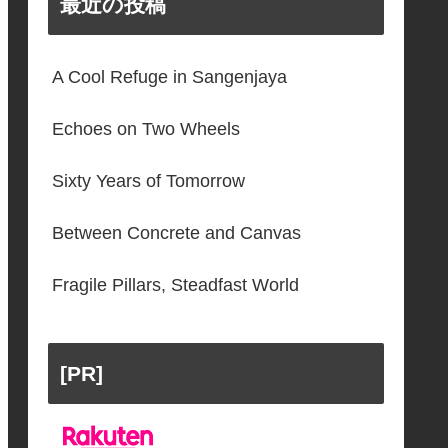
最近の投稿
A Cool Refuge in Sangenjaya
Echoes on Two Wheels
Sixty Years of Tomorrow
Between Concrete and Canvas
Fragile Pillars, Steadfast World
[PR]