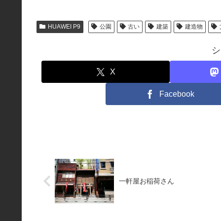
込
み
HUAWEI P9
公園
古い
建築
建造物
中…
シ
X
Facebook
一軒屋お稲荷さん