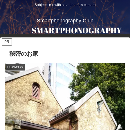
Subjects cut with smartphone's camera
Smartphonography Club
PR
秘密のお家
HUAWEI P9