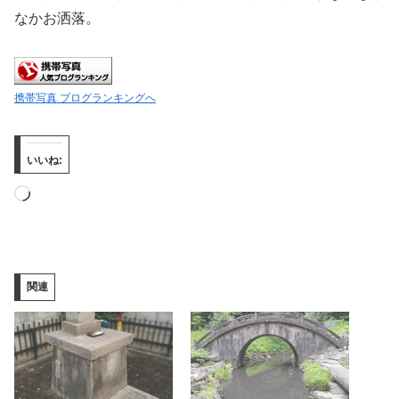
なかお洒落。
携帯写真 ブログランキングへ
いいね:
読
み
込
み
関連
中…