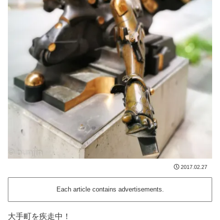
2017.02.27
Each article contains advertisements.
大手町を疾走中！