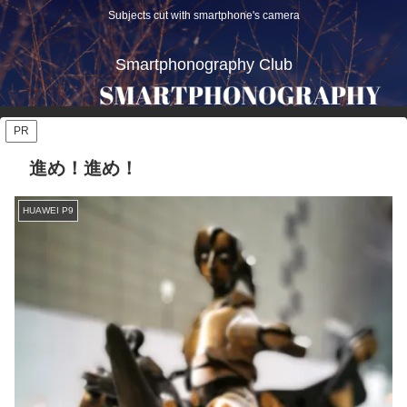
Subjects cut with smartphone's camera
Smartphonography Club
PR
進め！進め！
HUAWEI P9