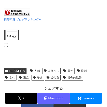
携帯写真 ブログランキングへ
いいね:
読
み
込
み
HUAWEI P9
人形
人物なし
屋外
彫刻
中…
文化
東京
歩道
縦位置
都会の風景
シェアする
X
Mastodon
Bluesky