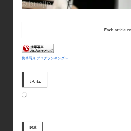
Each article c
携帯写真 ブログランキングへ
いいね:
読
み
込
み
関連