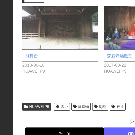
中…
能舞台
森巌寺焔魔堂
2018-06-16
2017-03-22
HUAWEI P9
HUAWEI P9
HUAWEI P9
古い
建造物
彫刻
神社
シ
X