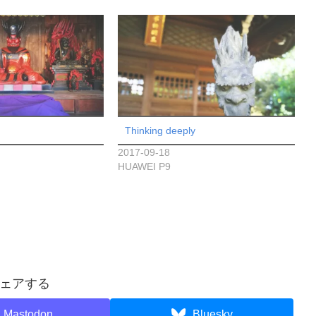
Thinking deeply
2017-09-18
HUAWEI P9
ェアする
Mastodon
Bluesky