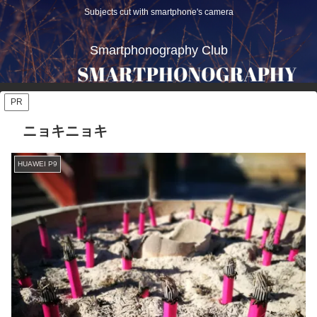
Subjects cut with smartphone's camera
Smartphonography Club
PR
ニョキニョキ
HUAWEI P9