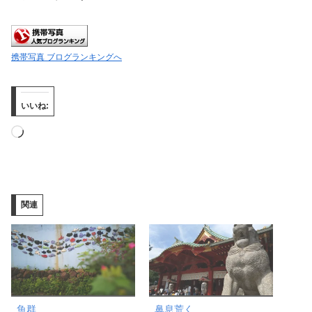
携帯写真 ブログランキングへ
いいね:
読
み
込
み
関連
中…
魚群
鼻息荒く