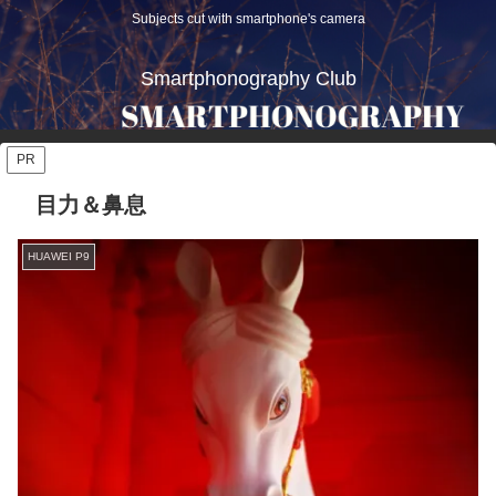
Subjects cut with smartphone's camera
Smartphonography Club
PR
目力＆鼻息
HUAWEI P9