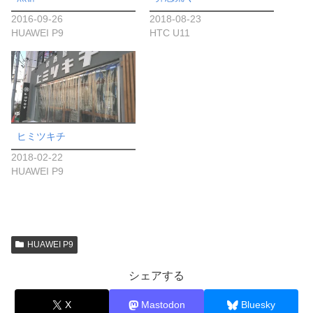
2016-09-26
2018-08-23
HUAWEI P9
HTC U11
ヒミツキチ
2018-02-22
HUAWEI P9
HUAWEI P9
シェアする
X
Mastodon
Bluesky