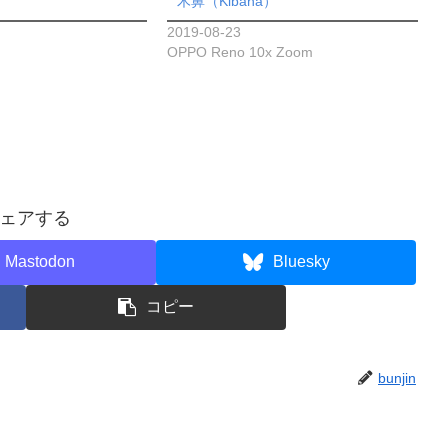
木鼻（Kibana）
2019-08-23
OPPO Reno 10x Zoom
ェアする
Mastodon
Bluesky
コピー
bunjin