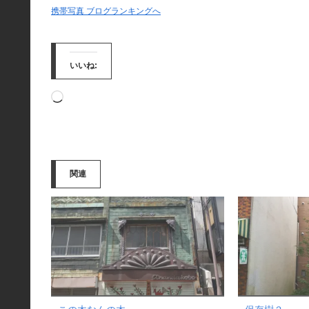
携帯写真 ブログランキングへ
いいね:
読
み
込
み
関連
中…