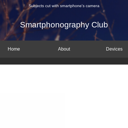
Subjects cut with smartphone's camera
Smartphonography Club
Home
About
Devices