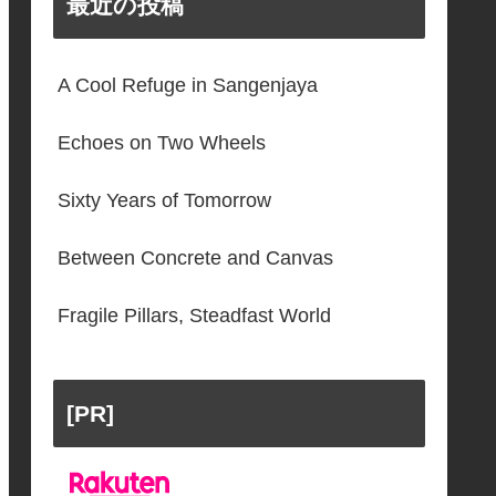
最近の投稿
A Cool Refuge in Sangenjaya
Echoes on Two Wheels
Sixty Years of Tomorrow
Between Concrete and Canvas
Fragile Pillars, Steadfast World
[PR]