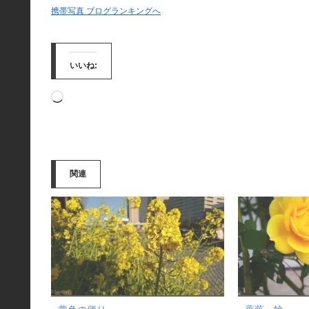
携帯写真 ブログランキングへ
いいね:
読
み
込
み
関連
中…