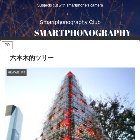
Subjects cut with smartphone's camera
Smartphonography Club
PR
六本木的ツリー
HUAWEI P9