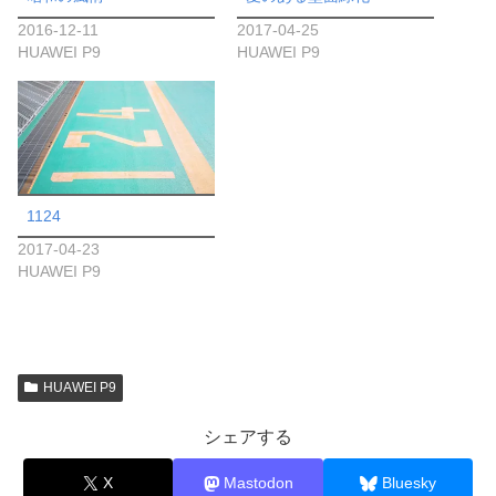
2016-12-11
2017-04-25
HUAWEI P9
HUAWEI P9
1124
2017-04-23
HUAWEI P9
HUAWEI P9
シェアする
X
Mastodon
Bluesky