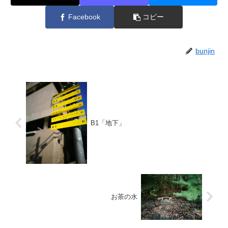
Facebook
コピー
bunjin
B1「地下」
お茶の水