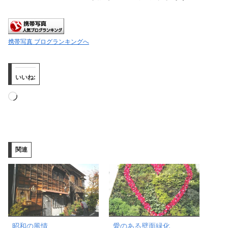
携帯写真 ブログランキングへ
いいね:
読
み
込
み
関連
中…
昭和の風情
愛のある壁面緑化