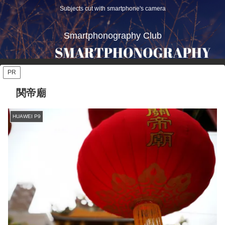
Subjects cut with smartphone's camera
Smartphonography Club
PR
関帝廟
HUAWEI P9