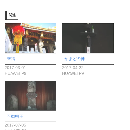
込
み
関連
中…
来福
かまどの神
2017-03-01
2017-04-22
HUAWEI P9
HUAWEI P9
不動明王
2017-07-05