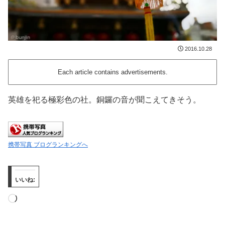
2016.10.28
Each article contains advertisements.
英雄を祀る極彩色の社。銅鑼の音が聞こえてきそう。
携帯写真 ブログランキングへ
いいね:
読
み