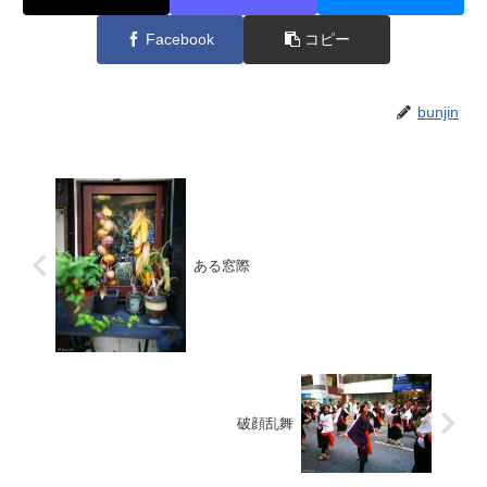
Facebook
コピー
bunjin
ある窓際
破顔乱舞