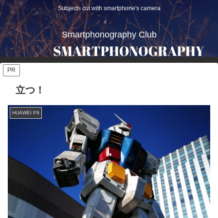
Subjects cut with smartphone's camera
Smartphonography Club
PR
立つ！
HUAWEI P9