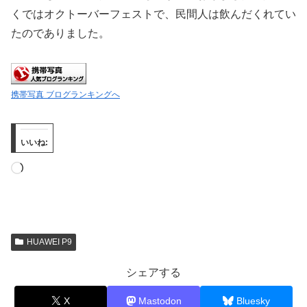
くではオクトーバーフェストで、民間人は飲んだくれてい
たのでありました。
携帯写真 ブログランキングへ
いいね:
読
み
込
み
HUAWEI P9
中…
シェアする
X
Mastodon
Bluesky