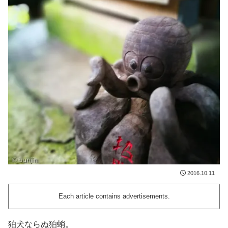
2016.10.11
Each article contains advertisements.
狛犬ならぬ狛蛸。