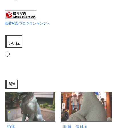
携帯写真 ブログランキングへ
いいね:
読
み
込
み
関連
中…
狛狼
狛鼠、俵付き