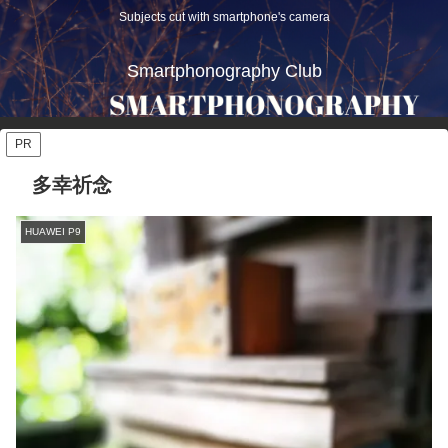
Subjects cut with smartphone's camera
Smartphonography Club
PR
多幸祈念
HUAWEI P9