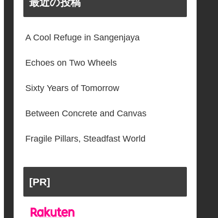
最近の投稿
A Cool Refuge in Sangenjaya
Echoes on Two Wheels
Sixty Years of Tomorrow
Between Concrete and Canvas
Fragile Pillars, Steadfast World
[PR]