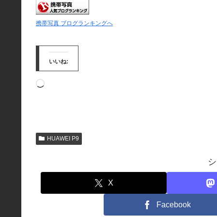
携帯写真 ブログランキングへ
いいね:
読
み
込
み
HUAWEI P9
中…
シ
X
Facebook