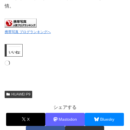
情。
携帯写真 ブログランキングへ
いいね:
読
み
込
み
HUAWEI P9
中…
シェアする
X
Mastodon
Bluesky