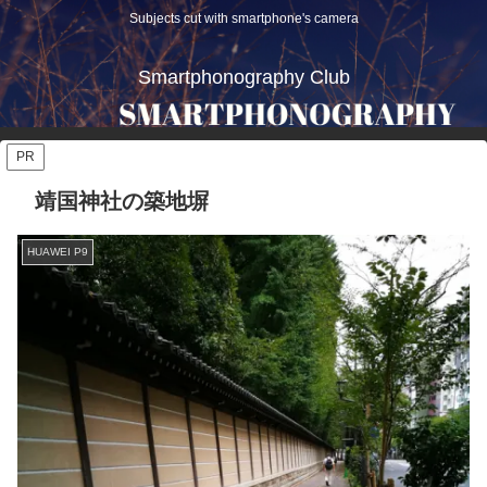
Subjects cut with smartphone's camera
Smartphonography Club
PR
靖国神社の築地塀
HUAWEI P9