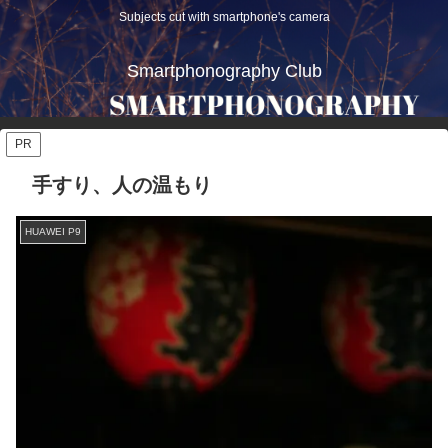
Subjects cut with smartphone's camera
Smartphonography Club
PR
手すり、人の温もり
HUAWEI P9