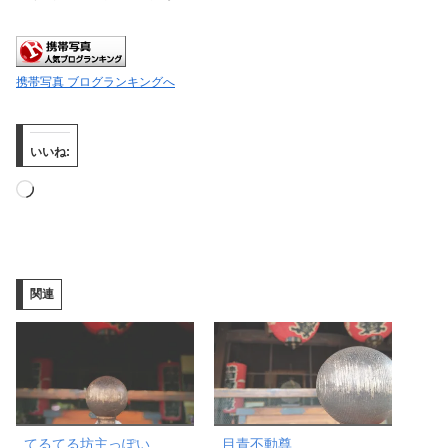
携帯写真 ブログランキングへ
いいね:
読
み
込
み
関連
中…
てるてる坊主っぽい
目青不動尊