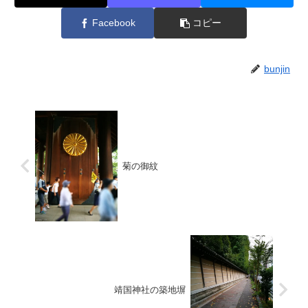
Facebook
コピー
bunjin
菊の御紋
靖国神社の築地塀