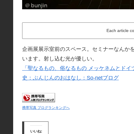
Each article c
企画展展示室前のスペース。セミナーなんか
います。射し込む光が優しい。
「聖なるもの、俗なるもの メッケネムとドイ
史：ぶんじんのおはなし：So-netブログ
携帯写真 ブログランキングへ
いいね: