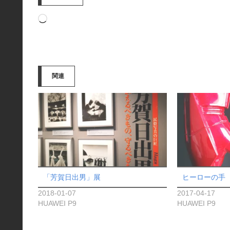
読
み
込
み
関連
中…
「芳賀日出男」展
ヒーローの手
2018-01-07
2017-04-17
HUAWEI P9
HUAWEI P9