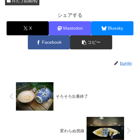
HTC J Butterfly
中…
シェアする
X
Mastodon
Bluesky
Facebook
コピー
bunjin
そろそろ出番終了
変わらぬ視線