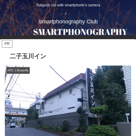
Subjects cut with smartphone's camera
Smartphonography Club
PR
二子玉川イン
HTC J Butterfly