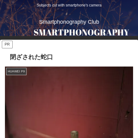
Subjects cut with smartphone's camera
Smartphonography Club
PR
閉ざされた蛇口
HUAWEI P9