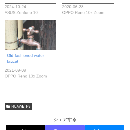
2024-10-24
2020-06-28
ASUS Zenfone 10
OPPO Reno 10x Zoom
Old-fashioned water
faucet
2021-09-09
OPPO Reno 10x Zoom
HUAWEI P9
シェアする