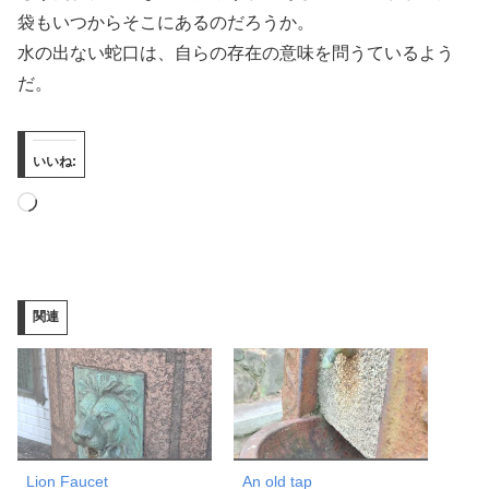
袋もいつからそこにあるのだろうか。
水の出ない蛇口は、自らの存在の意味を問うているよう
だ。
いいね:
読
み
込
み
関連
中…
Lion Faucet
An old tap