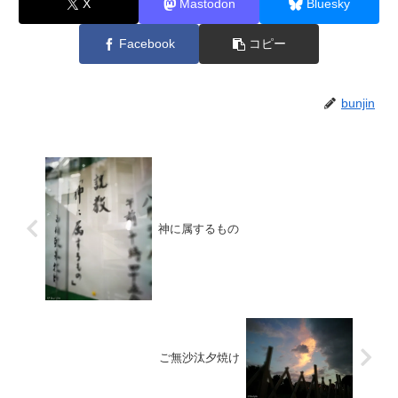
X
Mastodon
Bluesky
Facebook
コピー
bunjin
神に属するもの
ご無沙汰夕焼け