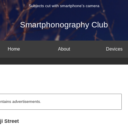
Subjects cut with smartphone's camera
Smartphonography Club
Home
About
Devices
ontains advertisements.
ji Street