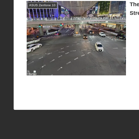
The
ASUS Zenfone 10
Str