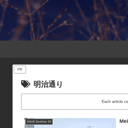
PR
明治通り
Each article c
Mei
ASUS Zenfone 10