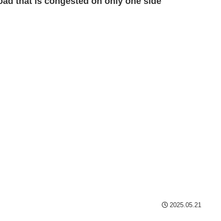
oad that is congested on only one side
2025.05.21