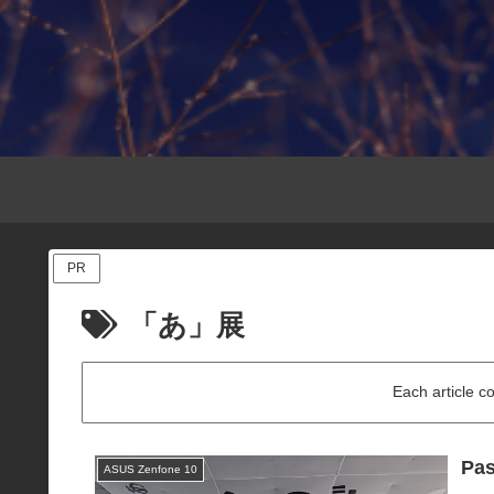
PR
「あ」展
Each article c
Pas
ASUS Zenfone 10