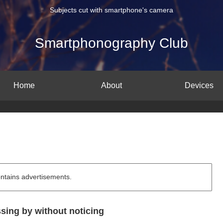
Subjects cut with smartphone's camera
Smartphonography Club
Home
About
Devices
ontains advertisements.
sing by without noticing