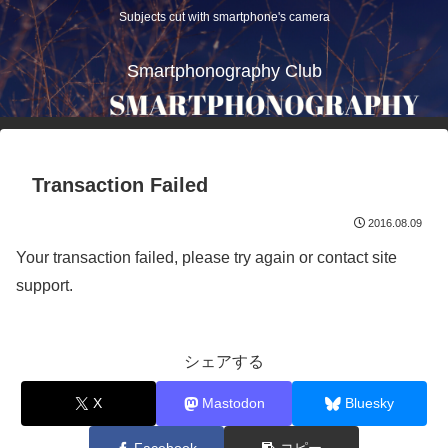
Subjects cut with smartphone's camera
Smartphonography Club
Transaction Failed
2016.08.09
Your transaction failed, please try again or contact site
support.
シェアする
X
Mastodon
Bluesky