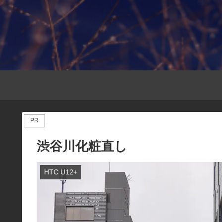
PR
渋谷川化粧直し
HTC U12+