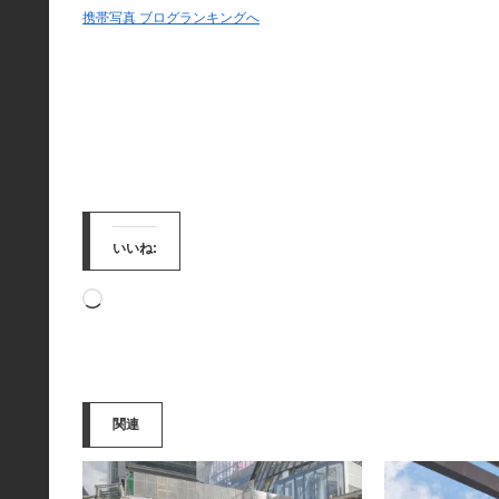
携帯写真 ブログランキングへ
いいね:
読
み
込
み
関連
中…