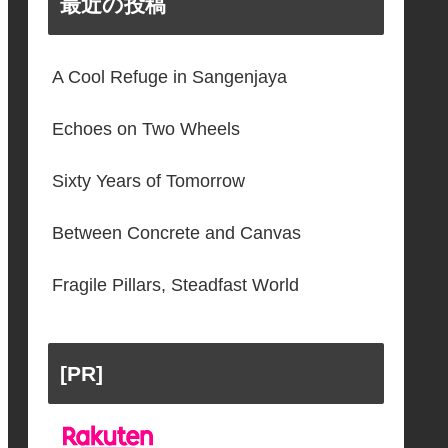
最近の投稿
A Cool Refuge in Sangenjaya
Echoes on Two Wheels
Sixty Years of Tomorrow
Between Concrete and Canvas
Fragile Pillars, Steadfast World
[PR]