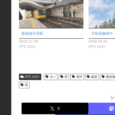
銀座線渋谷駅
大鳥居修繕中
2019-12-30
2018-10-31
HTC U12+
HTC U12+
HTC U12+
古い
壁
屋外
建築
建造
雨
シ
X