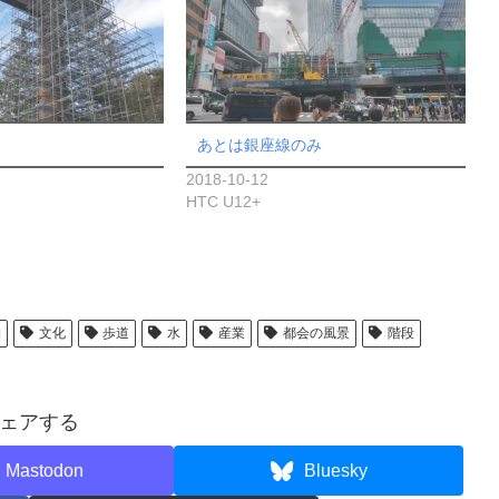
あとは銀座線のみ
2018-10-12
HTC U12+
物
文化
歩道
水
産業
都会の風景
階段
ェアする
Mastodon
Bluesky