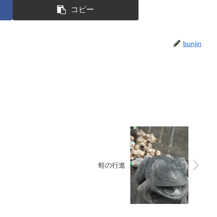
コピー
bunjin
蛙の行進