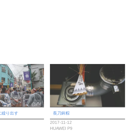
に繰り出す
長刀鉾粽
2017-11-12
HUAWEI P9