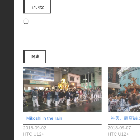
いいね:
読
み
込
み
関連
中…
Mikoshi in the rain
神輿、商店街
2018-09-02
2018-09-07
HTC U12+
HTC U12+