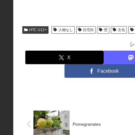
HTC U12+
人物なし
住宅街
壁
文化
シ
X
Facebook
Pomegranates